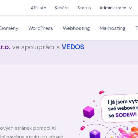
Affiliate
Kariéra
Status
Administrace
Domény
WordPress
Webhosting
Mailhosting
T
.o.
ve spolupráci s
VEDOS
ových stránek pomocí AI
ání navrhne strukturu, obsah