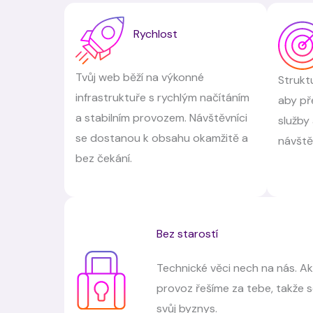
Rychlost
Tvůj web běží na výkonné
Strukt
infrastruktuře s rychlým načítáním
aby př
a stabilním provozem. Návštěvníci
služby
se dostanou k obsahu okamžitě a
návště
bez čekání.
Bez starostí
Technické věci nech na nás. Ak
provoz řešíme za tebe, takže 
svůj byznys.