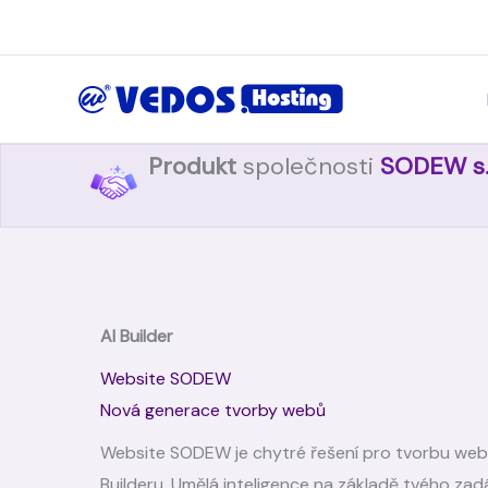
Přeskočit
na
obsah
Produkt
společnosti
SODEW s.r
AI Builder
Website SODEW
Nová generace tvorby webů
Website SODEW je chytré řešení pro tvorbu web
Builderu. Umělá inteligence na základě tvého zad