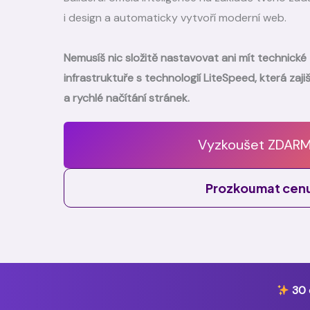
i design a automaticky vytvoří moderní web.
Nemusíš nic složitě nastavovat ani mít technické 
infrastruktuře s technologií LiteSpeed, která zaji
a rychlé načítání stránek.
Vyzkoušet ZDAR
Prozkoumat cen
30 