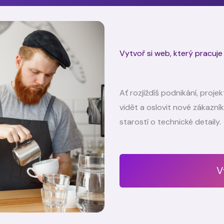
Vytvoř si web, který pracuje
Ať rozjíždíš podnikání, proj
vidět a oslovit nové zákazn
starostí o technické detaily.
V