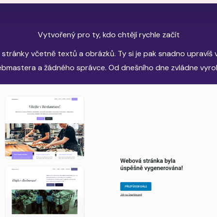
Vytvořený pro ty, kdo chtějí rychle začít
stránky včetně textů a obrázků. Ty si je pak snadno upravíš v
bmastera a žádného správce. Od dnešního dne zvládne vyrob