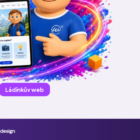
Ládínkův web
 design