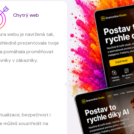
Chytrý web
ura webu je navržená tak,
ehledně prezentovala tvoje
 a pomáhala proměňovat
vníky v zákazníky.
tualizace, bezpečnost i
se můžeš soustředit na