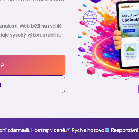
znalosti. Web běží na rychlé
šťuje vysoký výkon, stabilitu
MA
u
dní zdarma
Hosting v ceně
Rychle hotovo
Responzivní