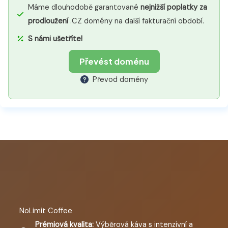
Máme dlouhodobě garantované
nejnižší poplatky za
prodloužení
.CZ domény na další fakturační období.
S námi ušetříte!
Převést doménu
Převod domény
NoLimit Coffee
Prémiová kvalita:
Výběrová káva s intenzivní a